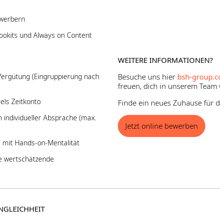
werbern
Tookits und Always on Content
WEITERE INFORMATIONEN?
 Vergütung (Eingruppierung nach
Besuche uns hier
bsh-group.c
freuen, dich in unserem Team
tels Zeitkonto
Finde ein neues Zuhause für de
 individueller Absprache (max.
Jetzt online bewerben
m mit Hands-on-Mentalität
e wertschätzende
ENGLEICHHEIT