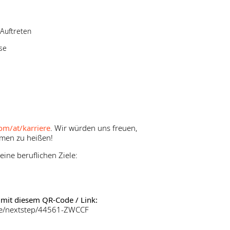
Auftreten
sse
om/at/karriere
. Wir würden uns freuen,
men zu heißen!
ine beruflichen Ziele:
mit diesem QR-Code / Link:
de/nextstep/44561-ZWCCF