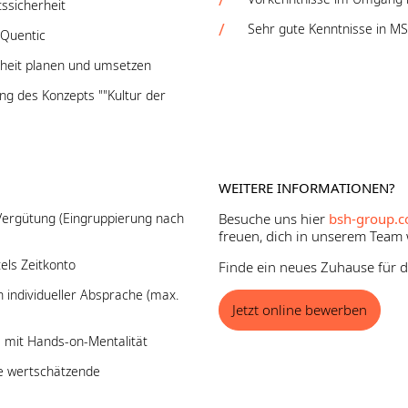
ssicherheit
Sehr gute Kenntnisse in MS
 Quentic
rheit planen und umsetzen
ng des Konzepts ""Kultur der
WEITERE INFORMATIONEN?
 Vergütung (Eingruppierung nach
Besuche uns hier
bsh-group.c
freuen, dich in unserem Team
tels Zeitkonto
Finde ein neues Zuhause für de
 individueller Absprache (max.
Jetzt online bewerben
m mit Hands-on-Mentalität
e wertschätzende