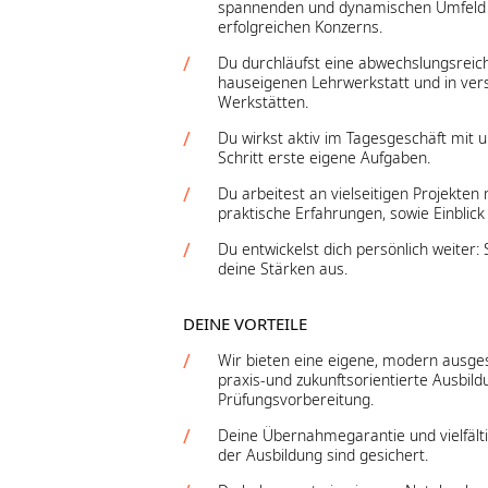
spannenden und dynamischen Umfeld e
erfolgreichen Konzerns.
Du durchläufst eine abwechslungsreic
hauseigenen Lehrwerkstatt und in ve
Werkstätten.
Du wirkst aktiv im Tagesgeschäft mit 
Schritt erste eigene Aufgaben.
Du arbeitest an vielseitigen Projekten
praktische Erfahrungen, sowie Einblick
Du entwickelst dich persönlich weite
deine Stärken aus.
DEINE VORTEILE
Wir bieten eine eigene, modern ausges
praxis-und zukunftsorientierte Ausbild
Prüfungsvorbereitung.
Deine Übernahmegarantie und vielfält
der Ausbildung sind gesichert.