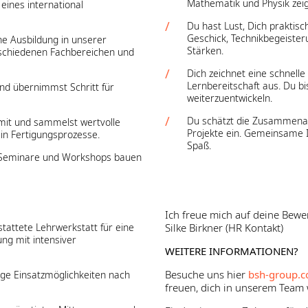
Mathematik und Physik zeige
ines international
Du hast Lust, Dich praktis
Geschick, Technikbegeister
he Ausbildung in unserer
Stärken.
rschiedenen Fachbereichen und
Dich zeichnet eine schnell
Lernbereitschaft aus. Du b
und übernimmst Schritt für
weiterzuentwickeln.
Du schätzt die Zusammenarb
 mit und sammelst wertvolle
Projekte ein. Gemeinsame Id
 in Fertigungsprozesse.
Spaß.
r: Seminare und Workshops bauen
Ich freue mich auf deine Bew
tattete Lehrwerkstatt für eine
Silke Birkner (HR Kontakt)
ung mit intensiver
WEITERE INFORMATIONEN?
Besuche uns hier
bsh-group.c
ige Einsatzmöglichkeiten nach
freuen, dich in unserem Team