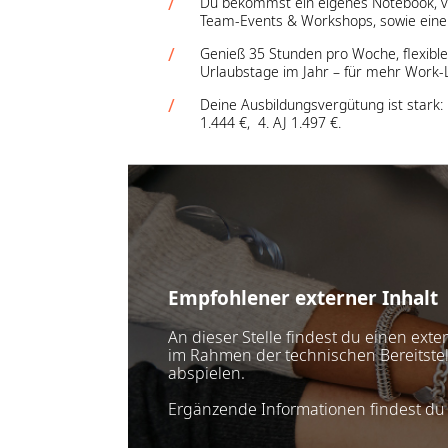
Du bekommst ein eigenes Notebook, ve
Team-Events & Workshops, sowie eine
Genieß 35 Stunden pro Woche, flexible
Urlaubstage im Jahr – für mehr Work-L
Deine Ausbildungsvergütung ist stark: 1
1.444 €, 4. AJ 1.497 €.
Empfohlener externer Inhalt
An dieser Stelle findest du einen ext
im Rahmen der technischen Bereitstell
abspielen.
Ergänzende Informationen findest du