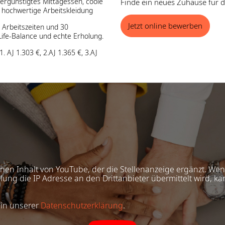
rgünstigtes Mittagessen, coole
Finde ein neues Zuhause für de
 hochwertige Arbeitskleidung
Jetzt online bewerben
 Arbeitszeiten und 30
ife-Balance und echte Erholung.
. AJ 1.303 €, 2.AJ 1.365 €, 3.AJ
ernen Inhalt von YouTube, der die Stellenanzeige ergänzt. We
ung die IP Adresse an den Drittanbieter übermittelt wird, ka
 in unserer
Datenschutzerklärung
.