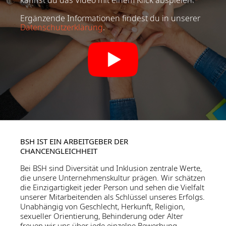
kannst du das Video mit einem Klick abspielen.
Ergänzende Informationen findest du in unserer
Datenschutzerklärung
.
BSH IST EIN ARBEITGEBER DER
CHANCENGLEICHHEIT
Bei BSH sind Diversität und Inklusion zentrale Werte,
die unsere Unternehmenskultur prägen. Wir schätzen
die Einzigartigkeit jeder Person und sehen die Vielfalt
unserer Mitarbeitenden als Schlüssel unseres Erfolgs.
Unabhängig von Geschlecht, Herkunft, Religion,
sexueller Orientierung, Behinderung oder Alter
freuen wir uns über jede einzelne Bewerbung.