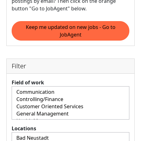
postings by email? Then click on the orange
button "Go to JobAgent" below.
Keep me updated on new jobs - Go to
JobAgent
Filter
Field of work
Locations