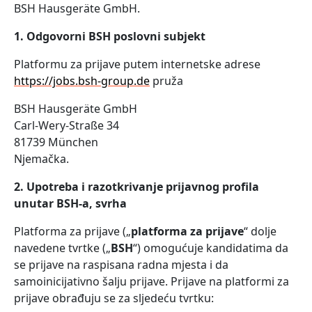
BSH Hausgeräte GmbH.
1. Odgovorni BSH poslovni subjekt
Platformu za prijave putem internetske adrese
https://jobs.bsh-group.de
pruža
BSH Hausgeräte GmbH
Carl-Wery-Straße 34
81739 München
Njemačka.
2. Upotreba i razotkrivanje prijavnog profila
unutar BSH-a, svrha
Platforma za prijave („
platforma za prijave
“ dolje
navedene tvrtke („
BSH
“) omogućuje kandidatima da
se prijave na raspisana radna mjesta i da
samoinicijativno šalju prijave. Prijave na platformi za
prijave obrađuju se za sljedeću tvrtku: