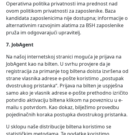
Operativna politika privatnosti ima prednost nad
ovom politikom privatnosti za zaposlenike. Baza
kandidata zaposlenicima nije dostupna; informacije o
alternativnim razvojnim alatima za BSH zaposlenike
pruža im odgovarajući upravitelj.
7. JobAgent
Na našoj internetskoj stranici moguća je prijava na
JobAgent kao na bilten. U svrhu provjere da je
registracija za primanje tog biltena doista izvršena od
strane vlasnika adrese e-pošte koristimo „postupak
dvostrukog pristanka“. Prijava na bilten je uspješna
samo ako je vlasnik adrese e-pošte prethodno izričito
potvrdio aktivaciju biltena klikom na poveznicu u e-
mailu s potvrdom. Kao dokaz, bilježimo provedbu
pojedinačnih koraka postupka dvostrukog pristanka.
U sklopu naše distribucije biltena koristimo se
statističkim metodama. Te podatke koristimo