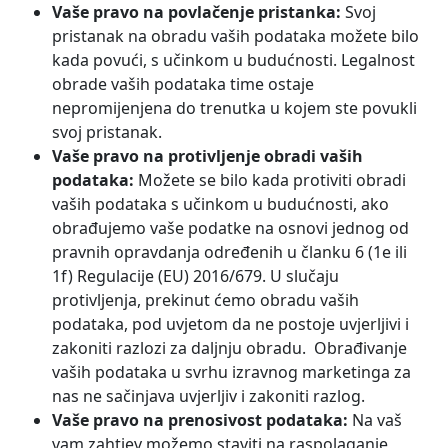
Vaše pravo na povlačenje pristanka:
Svoj
pristanak na obradu vaših podataka možete bilo
kada povući, s učinkom u budućnosti. Legalnost
obrade vaših podataka time ostaje
nepromijenjena do trenutka u kojem ste povukli
svoj pristanak.
Vaše pravo na protivljenje obradi vaših
podataka:
Možete se bilo kada protiviti obradi
vaših podataka s učinkom u budućnosti, ako
obrađujemo vaše podatke na osnovi jednog od
pravnih opravdanja određenih u članku 6 (1e ili
1f) Regulacije (EU) 2016/679. U slučaju
protivljenja, prekinut ćemo obradu vaših
podataka, pod uvjetom da ne postoje uvjerljivi i
zakoniti razlozi za daljnju obradu. Obrađivanje
vaših podataka u svrhu izravnog marketinga za
nas ne sačinjava uvjerljiv i zakoniti razlog.
Vaše pravo na prenosivost podataka:
Na vaš
vam zahtjev možemo staviti na raspolaganje