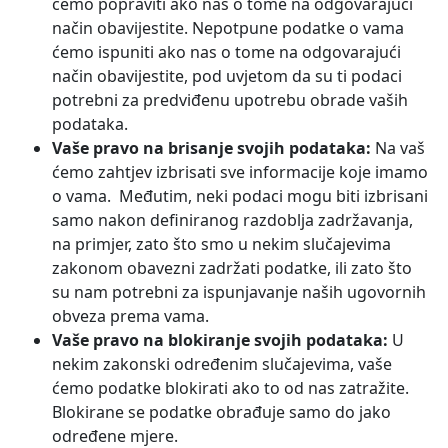
ćemo popraviti ako nas o tome na odgovarajući
način obavijestite. Nepotpune podatke o vama
ćemo ispuniti ako nas o tome na odgovarajući
način obavijestite, pod uvjetom da su ti podaci
potrebni za predviđenu upotrebu obrade vaših
podataka.
Vaše pravo na brisanje svojih podataka:
Na vaš
ćemo zahtjev izbrisati sve informacije koje imamo
o vama. Međutim, neki podaci mogu biti izbrisani
samo nakon definiranog razdoblja zadržavanja,
na primjer, zato što smo u nekim slučajevima
zakonom obavezni zadržati podatke, ili zato što
su nam potrebni za ispunjavanje naših ugovornih
obveza prema vama.
Vaše pravo na blokiranje svojih podataka:
U
nekim zakonski određenim slučajevima, vaše
ćemo podatke blokirati ako to od nas zatražite.
Blokirane se podatke obrađuje samo do jako
određene mjere.