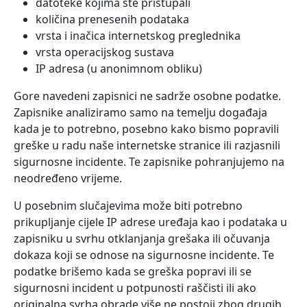
datoteke kojima ste pristupali
količina prenesenih podataka
vrsta i inačica internetskog preglednika
vrsta operacijskog sustava
IP adresa (u anonimnom obliku)
Gore navedeni zapisnici ne sadrže osobne podatke.
Zapisnike analiziramo samo na temelju događaja
kada je to potrebno, posebno kako bismo popravili
greške u radu naše internetske stranice ili razjasnili
sigurnosne incidente. Te zapisnike pohranjujemo na
neodređeno vrijeme.
U posebnim slučajevima može biti potrebno
prikupljanje cijele IP adrese uređaja kao i podataka u
zapisniku u svrhu otklanjanja grešaka ili očuvanja
dokaza koji se odnose na sigurnosne incidente. Te
podatke brišemo kada se greška popravi ili se
sigurnosni incident u potpunosti raščisti ili ako
originalna svrha obrade više ne postoji zbog drugih