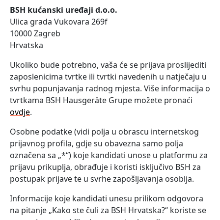
BSH kućanski uređaji d.o.o.
Ulica grada Vukovara 269f
10000 Zagreb
Hrvatska
Ukoliko bude potrebno, vaša će se prijava proslijediti
zaposlenicima tvrtke ili tvrtki navedenih u natječaju u
svrhu popunjavanja radnog mjesta. Više informacija o
tvrtkama BSH Hausgeräte Grupe možete pronaći
ovdje
.
Osobne podatke (vidi polja u obrascu internetskog
prijavnog profila, gdje su obavezna samo polja
označena sa „*“) koje kandidati unose u platformu za
prijavu prikuplja, obrađuje i koristi isključivo BSH za
postupak prijave te u svrhe zapošljavanja osoblja.
Informacije koje kandidati unesu prilikom odgovora
na pitanje „Kako ste čuli za BSH Hrvatska?“ koriste se