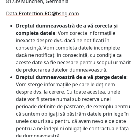
81739 München, Germania
Data-Protection-RO@bshg.com
Dreptul dumneavoastră de a vă corecta și
completa datele
: Vom corecta informațiile
inexacte despre dvs. dacă ne notificați în
consecință. Vom completa datele incomplete
dacă ne notificați în consecință, cu condiția ca
aceste date să fie necesare pentru scopul urmărit
de prelucrarea datelor dumneavoastră.
Dreptul dumneavoastră de a vă șterge datele
:
Vom șterge informațiile pe care le deținem
despre dvs. la cerere. Cu toate acestea, unele
date vor fi șterse numai sub rezerva unei
perioade definite de păstrare, de exemplu pentru
că suntem obligați să păstrăm datele prin lege în
unele cazuri sau pentru că avem nevoie de date
pentru a ne îndeplini obligațiile contractuale față
de dumneavoastră.