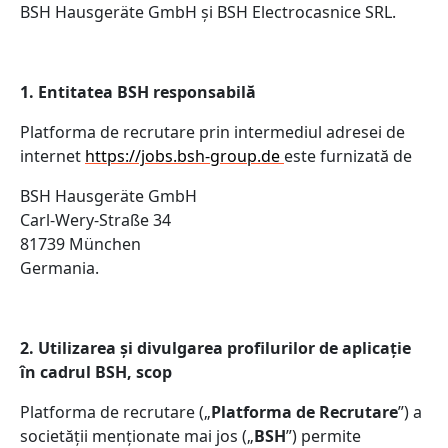
BSH Hausgeräte GmbH și BSH Electrocasnice SRL.
1. Entitatea BSH responsabilă
Platforma de recrutare prin intermediul adresei de
internet
https://jobs.bsh-group.de
este furnizată de
BSH Hausgeräte GmbH
Carl-Wery-Straße 34
81739 München
Germania.
2. Utilizarea și divulgarea profilurilor de aplicație
în cadrul BSH, scop
Platforma de recrutare („
Platforma de Recrutare
”) a
societății menționate mai jos („
BSH
”) permite