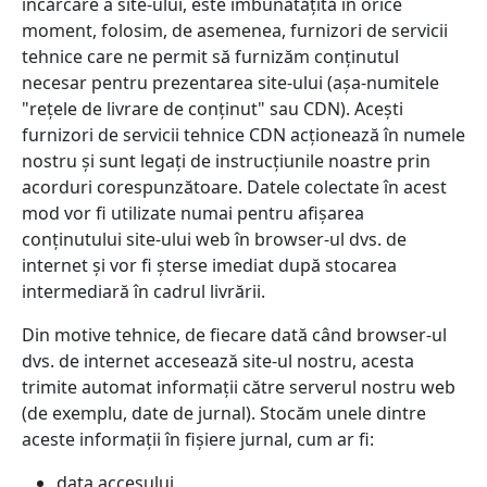
încărcare a site-ului, este îmbunătățită în orice
moment, folosim, de asemenea, furnizori de servicii
tehnice care ne permit să furnizăm conținutul
necesar pentru prezentarea site-ului (așa-numitele
"rețele de livrare de conținut" sau CDN). Acești
furnizori de servicii tehnice CDN acționează în numele
nostru și sunt legați de instrucțiunile noastre prin
acorduri corespunzătoare. Datele colectate în acest
mod vor fi utilizate numai pentru afișarea
conținutului site-ului web în browser-ul dvs. de
internet și vor fi șterse imediat după stocarea
intermediară în cadrul livrării.
Din motive tehnice, de fiecare dată când browser-ul
dvs. de internet accesează site-ul nostru, acesta
trimite automat informații către serverul nostru web
(de exemplu, date de jurnal). Stocăm unele dintre
aceste informații în fișiere jurnal, cum ar fi:
data
accesului