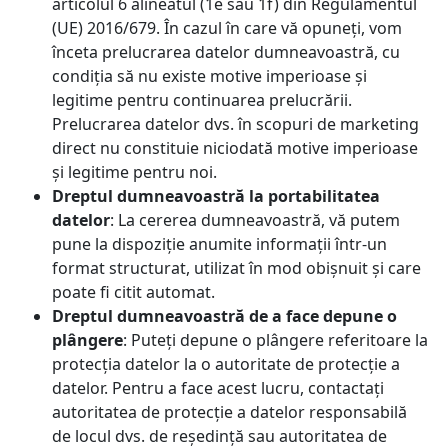
articolul 6 alineatul (1e sau 1f) din Regulamentul
(UE) 2016/679. În cazul în care vă opuneți, vom
înceta prelucrarea datelor dumneavoastră, cu
condiția să nu existe motive imperioase și
legitime pentru continuarea prelucrării.
Prelucrarea datelor dvs. în scopuri de marketing
direct nu constituie niciodată motive imperioase
și legitime pentru noi.
Dreptul dumneavoastră la portabilitatea
datelor
: La cererea dumneavoastră, vă putem
pune la dispoziție anumite informații într-un
format structurat, utilizat în mod obișnuit și care
poate fi citit automat.
Dreptul dumneavoastră de a face depune o
plângere
: Puteți depune o plângere referitoare la
protecția datelor la o autoritate de protecție a
datelor. Pentru a face acest lucru, contactați
autoritatea de protecție a datelor responsabilă
de locul dvs. de reședință sau autoritatea de